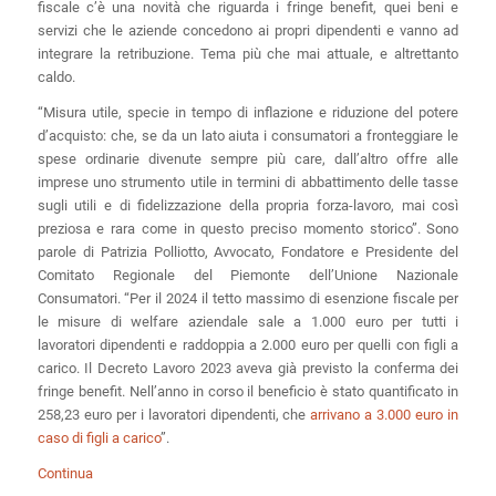
fiscale c’è una novità che riguarda i fringe benefit, quei beni e
servizi che le aziende concedono ai propri dipendenti e vanno ad
integrare la retribuzione. Tema più che mai attuale, e altrettanto
caldo.
“
Misura utile, specie in tempo di inflazione e riduzione del potere
d’acquisto: che, se da un lato aiuta i consumatori a fronteggiare le
spese ordinarie divenute sempre più care, dall’altro offre alle
imprese uno strumento utile in termini di abbattimento delle tasse
sugli utili e di fidelizzazione della propria forza-lavoro, mai così
preziosa e rara come in questo preciso momento storico
”. Sono
parole di Patrizia Polliotto, Avvocato, Fondatore e Presidente del
Comitato Regionale del Piemonte dell’Unione Nazionale
Consumatori. “
Per il 2024 il tetto massimo di esenzione fiscale per
le misure di welfare aziendale sale a
1.000 euro per tutti i
lavoratori
dipendenti e raddoppia a
2.000 euro
per quelli con
figli a
carico
.
Il Decreto Lavoro 2023 aveva già previsto la conferma dei
fringe benefit. Nell’anno in corso il beneficio è stato quantificato in
258,23 euro per i lavoratori dipendenti, che
arrivano a 3.000 euro in
caso di figli a carico
”.
Continua