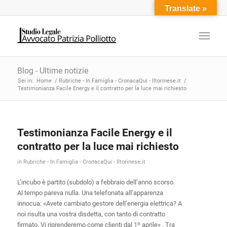
Translate »
Blog - Ultime notizie
Sei in:
Home
/
Rubriche - In Famiglia - CronacaQui - Iltorinese.it
/
Testimonianza Facile Energy e il contratto per la luce mai richiesto
Testimonianza Facile Energy e il
contratto per la luce mai richiesto
in
Rubriche - In Famiglia - CronacaQui - Iltorinese.it
L’incubo è partito (subdolo) a febbraio dell’anno scorso.
Al tempo pareva nulla. Una telefonata all’apparenza
innocua: «Avete cambiato gestore dell’energia elettrica? A
noi risulta una vostra disdetta, con tanto di contratto
firmato. Vi riprenderemo come clienti dal 1º aprile» . Tra