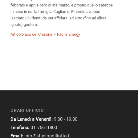
febbraio e aprile però ci sta marzo, e proprio quello sarebbe
il mese in cui la famiglia Cagliari di Pinerolo avrebbe
lasciato EniPlenitude per affidarsi ad altro (fino ad allora
ignoto) gestore.
Articolo Eco del Chisone – Facile Energy
ORARI UFFICIO
Da Lunedì a Venerdì:
9.00 - 19.00
Telefono:
011/5611800
Email:
info@studiopolliotto.it