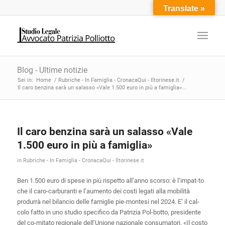
Translate »
Blog - Ultime notizie
Sei in:
Home
/
Rubriche - In Famiglia - CronacaQui - Iltorinese.it
/
Il caro benzina sarà un salasso «Vale 1.500 euro in più a famiglia»...
Il caro benzina sarà un salasso «Vale
1.500 euro in più a famiglia»
in
Rubriche - In Famiglia - CronacaQui - Iltorinese.it
Ben 1.500 euro di spese in più rispetto all’anno scorso: è l’impat-to
che il caro-carburanti e l’aumento dei costi legati alla mobilità
produrrà nel bilancio delle famiglie pie-montesi nel 2024. E’ il cal-
colo fatto in uno studio specifico da Patrizia Pol-botto, presidente
del co-mitato regionale dell’Unione nazionale consumatori. «Il costo