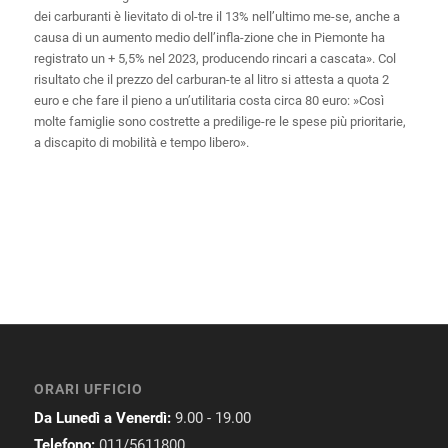
dei carburanti è lievitato di ol-tre il 13% nell’ultimo me-se, anche a
causa di un aumento medio dell’infla-zione che in Piemonte ha
registrato un + 5,5% nel 2023, producendo rincari a cascata». Col
risultato che il prezzo del carburan-te al litro si attesta a quota 2
euro e che fare il pieno a un’utilitaria costa circa 80 euro: »Così
molte famiglie sono costrette a predilige-re le spese più prioritarie,
a discapito di mobilità e tempo libero».
ORARI UFFICIO
Da Lunedì a Venerdì:
9.00 - 19.00
Telefono:
011/5611800