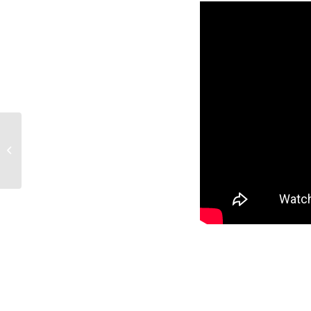
Prof. Giuseppe VALDITARA –
LETTERA 150: che cos’è e quali
obiettivi si...