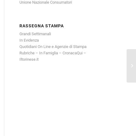
Unione Nazionale Consumatori
RASSEGNA STAMPA
Grandi Settimanali
In Evidenza
Quotidiani On Line e Agenzie di Stampa
Rubriche – In Famiglia – CronacaQui –
Sa
Iltorinese.it
Co
Lo