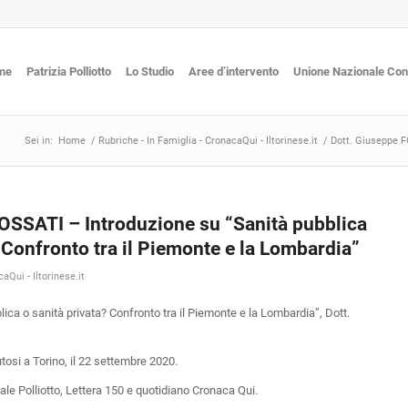
me
Patrizia Polliotto
Lo Studio
Aree d’intervento
Unione Nazionale Co
Sei in:
Home
/
Rubriche - In Famiglia - CronacaQui - Iltorinese.it
/
Dott. Giuseppe FO
OSSATI – Introduzione su “Sanità pubblica
 Confronto tra il Piemonte e la Lombardia”
aQui - Iltorinese.it
ica o sanità privata? Confronto tra il Piemonte e la Lombardia”, Dott.
tosi a Torino, il 22 settembre 2020.
ale Polliotto, Lettera 150 e quotidiano Cronaca Qui.