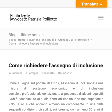
Translate »
Blog - Ultime notizie
Sei in:
Home
/
Rubriche - In Famiglia - CronacaQui - Iltorinese.it
/
Come richiedere l’assegno di inclusione
Come richiedere l’assegno di inclusione
in
Rubriche - In Famiglia - CronacaQui - Iltorinese.it
Come si legge sul portale dell’Inps, l’Assegno di inclusione è una
misura di sostegno economico e di inclusione
sociale e professionale condizionata al possesso di alcuni requisiti.
L’Adi è riconosciuto ai nuclei familiari con un Isee non superiore a
9.360 euro e che abbiano almeno un componente in una delle
seguenti condizioni: disabilità; minorenne; con almeno 60 anni di