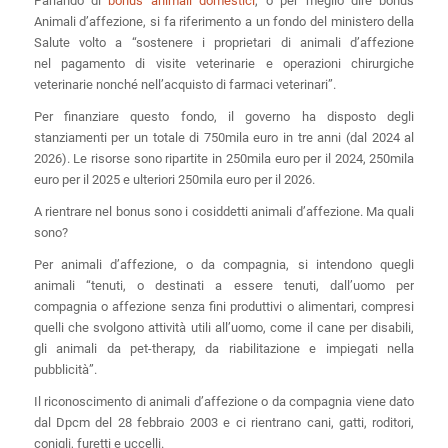
Parlando di
bonus animali domestici
, o per meglio dire bonus
Animali d’affezione, si fa riferimento a un fondo del ministero della
Salute volto a “sostenere i proprietari di animali d’affezione
nel pagamento di visite veterinarie e operazioni chirurgiche
veterinarie nonché nell’acquisto di farmaci veterinari”.
Per finanziare questo fondo, il governo ha disposto degli
stanziamenti per un totale di 750mila euro in tre anni (dal 2024 al
2026). Le risorse sono ripartite in 250mila euro per il 2024, 250mila
euro per il 2025 e ulteriori 250mila euro per il 2026.
A rientrare nel bonus sono i cosiddetti animali d’affezione. Ma quali
sono?
Per animali d’affezione, o da compagnia, si intendono quegli
animali “tenuti, o destinati a essere tenuti, dall’uomo per
compagnia o affezione senza fini produttivi o alimentari, compresi
quelli che svolgono attività utili all’uomo, come il cane per disabili,
gli animali da pet-therapy, da riabilitazione e impiegati nella
pubblicità”.
Il riconoscimento di animali d’affezione o da compagnia viene dato
dal Dpcm del 28 febbraio 2003 e ci rientrano cani, gatti, roditori,
conigli, furetti e uccelli.