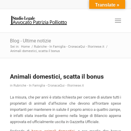
Translate »
Blog - Ultime notizie
Sei in:
Home
/
Rubriche - In Famiglia - CronacaQui - Iltorinese.it
/
Animali domestici, scatta il bonus
Animali domestici, scatta il bonus
in
Rubriche - In Famiglia - CronacaQui - Iltorinese.it
La misura, che per anni è stata richiesta per cercare di aiutare tutti i
proprietari di animali d’affezione che devono affrontare spese
importanti per mantenere in salute il proprio amico a quattro zampe,
è infatti stata inserita dal governo nella legge di Bilancio appena
approvata ed ufficialmente uscita in Gazzetta Ufficiale.